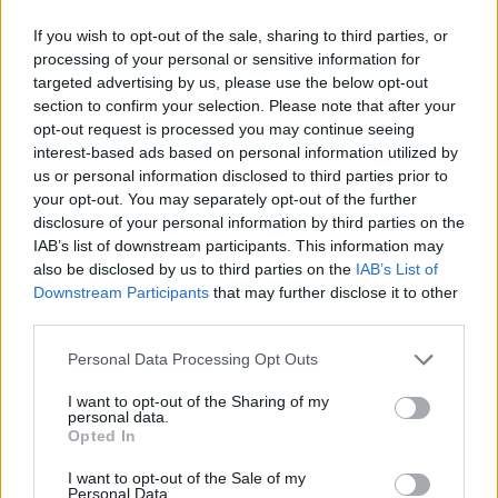
bailar al son de la Banda “La Sureña” o asistir al “Show de
Isidro”. Ayer, precisamente, fue el último día que y
If you wish to opt-out of the sale, sharing to third parties, or
Arjonilla disfrutó de su feria.
processing of your personal or sensitive information for
targeted advertising by us, please use the below opt-out
section to confirm your selection. Please note that after your
opt-out request is processed you may continue seeing
interest-based ads based on personal information utilized by
us or personal information disclosed to third parties prior to
your opt-out. You may separately opt-out of the further
disclosure of your personal information by third parties on the
IAB’s list of downstream participants. This information may
also be disclosed by us to third parties on the
IAB’s List of
Downstream Participants
that may further disclose it to other
third parties.
Personal Data Processing Opt Outs
I want to opt-out of the Sharing of my
personal data.
Opted In
I want to opt-out of the Sale of my
Personal Data.