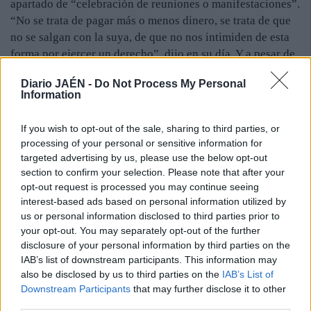
apartado de “celebración de reuniones o manifestaciones”.
“No se trata de pagar más o menos dinero, se trata de que
no se salgan con la suya, de que no nos intimiden de esta
forma por ejercer un derecho”, dijo en su día. Y a pesar de
este episodio ante la autoridad, Ana María Guerrero no
Diario JAÉN -
Do Not Process My Personal
pierde su carácter luchador. “Llevo diecisiete años en las
Information
distintas ‘Ampas’ de los colegios por los que han pasado
mis hijos y siempre he trabajado y luchado por su
If you wish to opt-out of the sale, sharing to third parties, or
educación y la de los demás niños, porque esto es tan
processing of your personal or sensitive information for
importante, como que es el futuro”, expresó esta madre.
targeted advertising by us, please use the below opt-out
Asegura que “hay que luchar por lo que uno cree”, y repite
section to confirm your selection. Please note that after your
que no era lógico lo que estaba pasando, que solo por
opt-out request is processed you may continue seeing
interest-based ads based on personal information utilized by
mostrar el rechazo a una ley, se le sancionara, y afirma
us or personal information disclosed to third parties prior to
estar muy contenta porque “se ha hecho justicia” y el caso
your opt-out. You may separately opt-out of the further
que tanto revuelo levantó quedó finalmente archivado.
disclosure of your personal information by third parties on the
IAB’s list of downstream participants. This information may
also be disclosed by us to third parties on the
IAB’s List of
Downstream Participants
that may further disclose it to other
third parties.