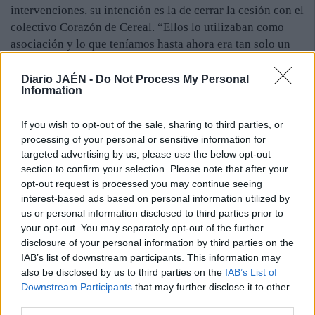
intervenciones, su intención es la de cerrar la cesión con el
colectivo Corazón de Cereal. “Ellos lo utilizaban como
asociación y lo que teníamos hasta ahora era tan solo un
convenio, pero queremos hacer las cosas bien. De
momento nos hemos apañado, pero no es la mejor opción,
Diario JAÉN -
Do Not Process My Personal
Information
porque el inmueble no se encuentra totalmente adecuado
para desarrollar todas las actividades que nos gustaría”,
If you wish to opt-out of the sale, sharing to third parties, or
explica al respecto uno de los impulsores de “Corazón de
processing of your personal or sensitive information for
Cereal”, Lucas García. De esta forma, cree importante
targeted advertising by us, please use the below opt-out
esperar y hacer las cosas bien a través de estas
section to confirm your selection. Please note that after your
intervenciones, que, entre otras cuestiones permitirán el
opt-out request is processed you may continue seeing
acceso a personas con movilidad reducida. Eso sí, lamenta
interest-based ads based on personal information utilized by
el hecho de que se le haya puesto un precinto a la zona por
us or personal information disclosed to third parties prior to
your opt-out. You may separately opt-out of the further
parte de la Policía Local de Linares resulta “alarmista”.
disclosure of your personal information by third parties on the
IAB’s list of downstream participants. This information may
also be disclosed by us to third parties on the
IAB’s List of
Downstream Participants
that may further disclose it to other
third parties.