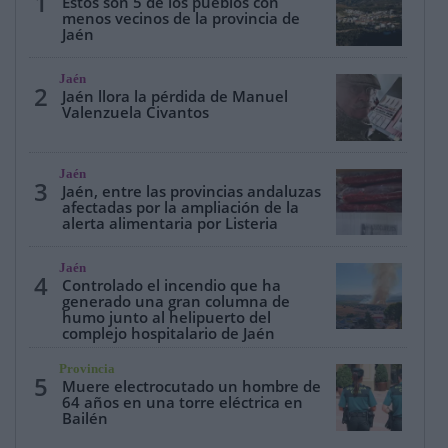
1
Estos son 5 de los pueblos con
menos vecinos de la provincia de
Jaén
Jaén
2
Jaén llora la pérdida de Manuel
Valenzuela Civantos
Jaén
3
Jaén, entre las provincias andaluzas
afectadas por la ampliación de la
alerta alimentaria por Listeria
Jaén
4
Controlado el incendio que ha
generado una gran columna de
humo junto al helipuerto del
complejo hospitalario de Jaén
Provincia
5
Muere electrocutado un hombre de
64 años en una torre eléctrica en
Bailén