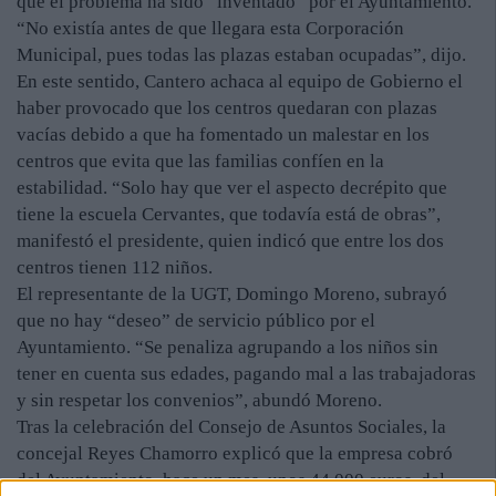
que el problema ha sido “inventado” por el Ayuntamiento.
“No existía antes de que llegara esta Corporación
Municipal, pues todas las plazas estaban ocupadas”, dijo.
En este sentido, Cantero achaca al equipo de Gobierno el
haber provocado que los centros quedaran con plazas
vacías debido a que ha fomentado un malestar en los
centros que evita que las familias confíen en la
estabilidad. “Solo hay que ver el aspecto decrépito que
tiene la escuela Cervantes, que todavía está de obras”,
manifestó el presidente, quien indicó que entre los dos
centros tienen 112 niños.
El representante de la UGT, Domingo Moreno, subrayó
que no hay “deseo” de servicio público por el
Ayuntamiento. “Se penaliza agrupando a los niños sin
tener en cuenta sus edades, pagando mal a las trabajadoras
y sin respetar los convenios”, abundó Moreno.
Tras la celebración del Consejo de Asuntos Sociales, la
concejal Reyes Chamorro explicó que la empresa cobró
del Ayuntamiento, hace un mes, unos 44.000 euros, del