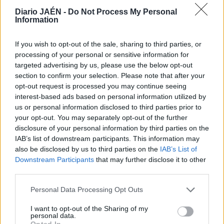
servicio de agosto. Asimismo, expuso que el martes hizo
Diario JAÉN -
Do Not Process My Personal
otro ingreso de más de 29.000 euros de las plazas vacías
Information
que corresponden a septiembre, y que la Junta tampoco
paga. “Hoy [por ayer] hemos recibido de la
If you wish to opt-out of the sale, sharing to third parties, or
Administración autonómica unos 28.000 euros que ya se
processing of your personal or sensitive information for
han firmado para que la empresa pueda cobrar
targeted advertising by us, please use the below opt-out
section to confirm your selection. Please note that after your
septiembre”, dijo la edil.
opt-out request is processed you may continue seeing
interest-based ads based on personal information utilized by
us or personal information disclosed to third parties prior to
your opt-out. You may separately opt-out of the further
disclosure of your personal information by third parties on the
IAB’s list of downstream participants. This information may
also be disclosed by us to third parties on the
IAB’s List of
Downstream Participants
that may further disclose it to other
third parties.
Personal Data Processing Opt Outs
I want to opt-out of the Sharing of my
personal data.
Opted In