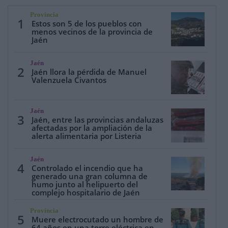
Provincia
1
Estos son 5 de los pueblos con
menos vecinos de la provincia de
Jaén
Jaén
2
Jaén llora la pérdida de Manuel
Valenzuela Civantos
Jaén
3
Jaén, entre las provincias andaluzas
afectadas por la ampliación de la
alerta alimentaria por Listeria
Jaén
4
Controlado el incendio que ha
generado una gran columna de
humo junto al helipuerto del
complejo hospitalario de Jaén
Provincia
5
Muere electrocutado un hombre de
64 años en una torre eléctrica en