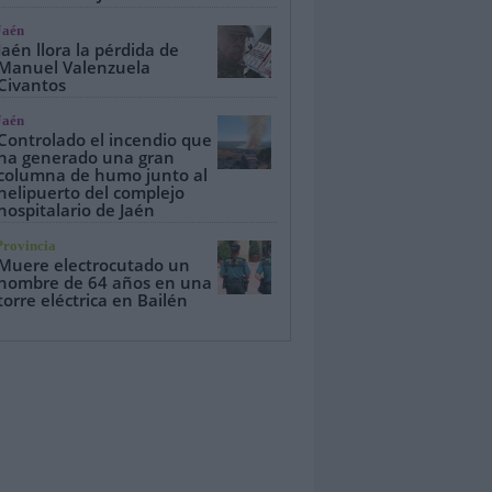
Jaén
Jaén llora la pérdida de
Manuel Valenzuela
Civantos
Jaén
Controlado el incendio que
ha generado una gran
columna de humo junto al
helipuerto del complejo
hospitalario de Jaén
Provincia
Muere electrocutado un
hombre de 64 años en una
torre eléctrica en Bailén