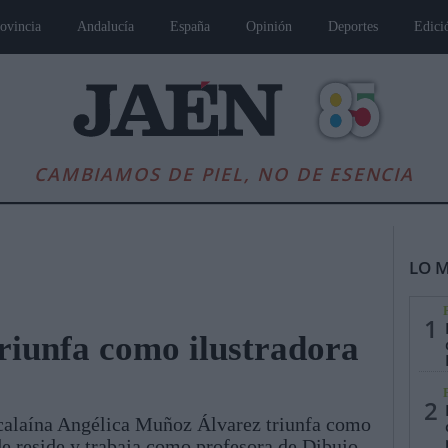
ovincia
Andalucía
España
Opinión
Deportes
Edici
CAMBIAMOS DE PIEL, NO DE ESENCIA
LO M
1
riunfa como ilustradora
es
Andalucía
Internacional
Opinión
Cultura
Deportes
Jaén, Pu
2
lcalaína Angélica Muñoz Álvarez triunfa como
de reside y trabaja como profesora de Dibujo