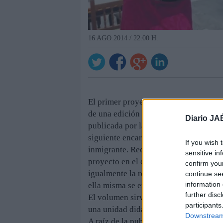
16 AGO 2014 / 22:00 H.
El primer proyecto importante en el que
de una edición de los discursos del 
Diario JA
publicada por la Editorial Zumaque, pe
siguiente encargo de relevancia fue “
If you wish 
inmigrante. Recibió el encargo del Ce
sensitive in
proyecto en el que colaboraron la U
confirm you
igualmente la responsabilidad de redact
continue se
information 
ella misma se encarga de que la parte 
further disc
El volumen sirvió para su utilización 
participants
una unidad didáctica pensada para Infa
Downstream 
A raíz de la publicación de la obra, e