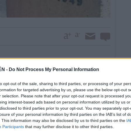
 trabajó fue la portada y casi todas las ilustraciones
presidente de Estados Unidos Abraham Lincoln
ÉN -
Do Not Process My Personal Information
rteneciente al alcalaíno Rafael Ceballos Atienza. El
Uga Maluga”, un libro dedicado a una niña africana
to opt-out of the sale, sharing to third parties, or processing of your per
ntro de las Migraciones de Barbastro (Huesca), un
formation for targeted advertising by us, please use the below opt-out s
NED y la Diputación oscense. Muñoz asumió
r selection. Please note that after your opt-out request is processed y
ar los textos, algo que le gusta, ya que dice que así
eing interest-based ads based on personal information utilized by us or
disclosed to third parties prior to your opt-out. You may separately opt-
escrita y la visual se complementen a la perfección.
losure of your personal information by third parties on the IAB’s list of
en centros de enseñanza aragoneses. Incluso, se hizo
. This information may also be disclosed by us to third parties on the
IA
ntil.
Participants
that may further disclose it to other third parties.
stá prevista para octubre la celebración de un congreso