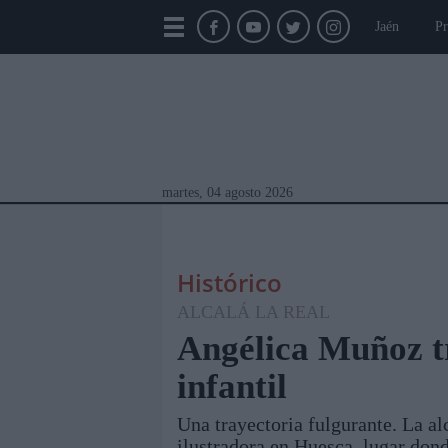
Jaén
Pr
martes, 04 agosto 2026
Histórico
ALCALÁ LA REAL
Angélica Muñoz t
infantil
Módulos Portada
Jaén
Provincia
Linar
Una trayectoria fulgurante. La a
ilustradora en Huesca, lugar don