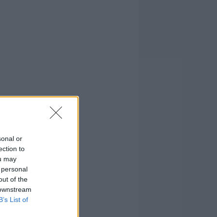
sonal or
ection to
ou may
 personal
out of the
 downstream
B’s List of