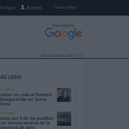
Acceso
Tienda Online
ón Digital
Powered by
Actualización a las
17:31
ÁS LEÍDO
Provincia
Hallan sin vida al hombre
desaparecido en Santa
Elena
eblo a Pueblo
Gente
Especiales
Provincia
Estos son 5 de los pueblos
con menos vecinos de la
provincia de Jaén