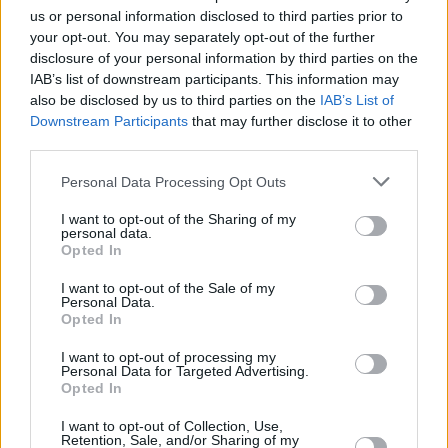
seríamos felices si nos fuera posible mantener el trabajo
us or personal information disclosed to third parties prior to
en el estudio con total libertad a cambio de unas
your opt-out. You may separately opt-out of the further
condiciones de vida razonables. La situación, ahora, es tan
disclosure of your personal information by third parties on the
mala que algo así me parece un horizonte ideal.
IAB’s list of downstream participants. This information may
also be disclosed by us to third parties on the
IAB’s List of
—Ha expuesto en países de todo Europa y América. ¿En
Downstream Participants
that may further disclose it to other
qué proyecto trabaja ahora?
third parties.
—A corto plazo expongo, por tercera vez, en la Galería
Aural de Alicante. Llevaré una muestra de estos retratos.
Personal Data Processing Opt Outs
También estaré en la Galería Fernando Pradilla.
I want to opt-out of the Sharing of my
personal data.
Opted In
I want to opt-out of the Sale of my
Personal Data.
Opted In
I want to opt-out of processing my
Personal Data for Targeted Advertising.
Opted In
I want to opt-out of Collection, Use,
Retention, Sale, and/or Sharing of my