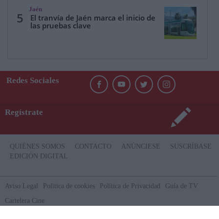
Jaén
5
El tranvía de Jaén marca el inicio de
las pruebas clave
Redes Sociales
Regístrate
QUIÉNES SOMOS
CONTACTO
ANÚNCIESE
SUSCRÍBASE
EDICIÓN DIGITAL
Aviso Legal
Politica de cookies
Política de Privacidad
Guía de TV
Cartelera Cine