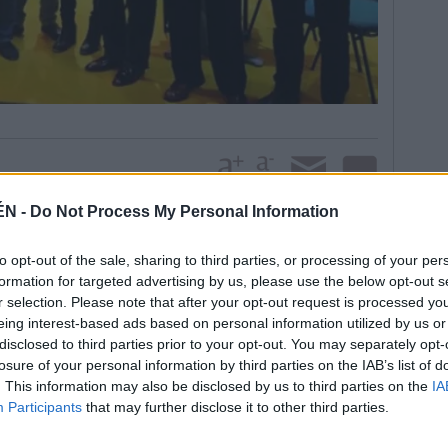
ÉN -
Do Not Process My Personal Information
una reunión de ganaderos que recibirán un
to opt-out of the sale, sharing to third parties, or processing of your per
sencia y fidelidad en Anducab. Encarna Camacho
formation for targeted advertising by us, please use the below opt-out s
n Sicab es una muestra de la apuesta del área de
r selection. Please note that after your opt-out request is processed y
 concurso morfológico-ecuestre y por difundir la
eing interest-based ads based on personal information utilized by us or
e del mundo del caballo. “También es una promoción
disclosed to third parties prior to your opt-out. You may separately opt-
losure of your personal information by third parties on the IAB’s list of
, que, además, justificó que el estar presentes en
. This information may also be disclosed by us to third parties on the
IA
ya que el Sicab es todo un referente en España y de
Participants
that may further disclose it to other third parties.
el concurso andujareño tiene que estar aquí, ya que
ecto económico gracias a las visitas del turismo