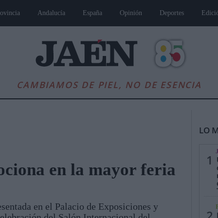
ovincia
Andalucía
España
Opinión
Deportes
Edici
CAMBIAMOS DE PIEL, NO DE ESENCIA
LO M
1
ciona en la mayor feria
es
Andalucía
Internacional
Opinión
Cultura
Deportes
Jaén, Pu
esentada en el Palacio de Exposiciones y
2
elebración del Salón Internacional del