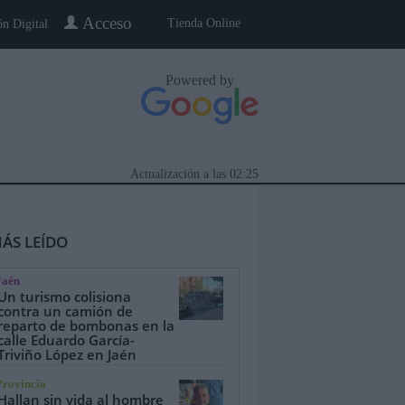
Acceso
Tienda Online
ón Digital
Powered by
Actualización a las
02:25
ÁS LEÍDO
Jaén
Un turismo colisiona
contra un camión de
reparto de bombonas en la
calle Eduardo García-
eblo a Pueblo
Gente
Especiales
Triviño López en Jaén
Provincia
Hallan sin vida al hombre