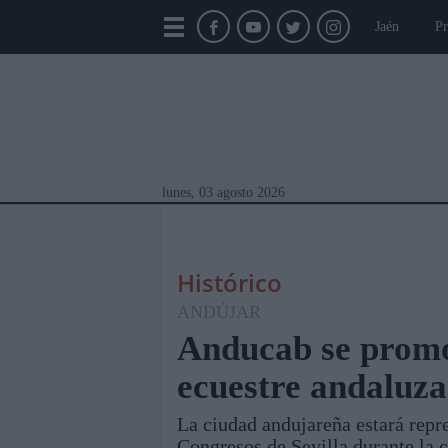
Jaén
Pr
lunes, 03 agosto 2026
Histórico
ANDÚJAR
Anducab se promo
ecuestre andaluza
Módulos Portada
Jaén
Provincia
Linar
La ciudad andujareña estará repr
Congresos de Sevilla durante la c