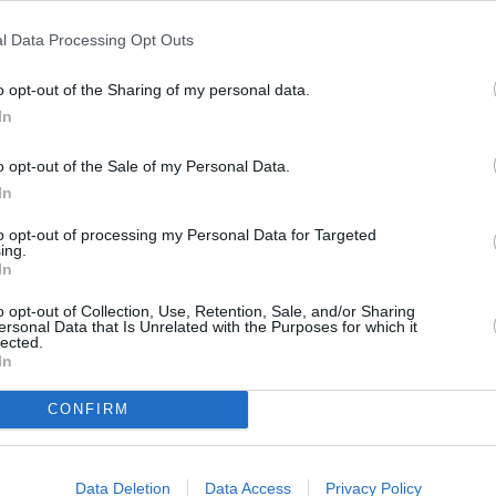
ecalcó Camacho desde la capital hispalense.
l Data Processing Opt Outs
o que hacen en Sevilla es “trabajar por el futuro
ionado de manera espectacular en los últimos años,
o opt-out of the Sharing of my personal data.
te y colocando a Andújar en el mapa siendo una
In
acional”. En este sentido, aclaró que para poder
a capital hispalense, de la mano de ANCE y de los
o opt-out of the Sale of my Personal Data.
d y presencia de personas relevantes de este sector,
In
queza”, defendió. En este sentido, Francisco Huertas
jo importantes donde se ponen en contacto con los
to opt-out of processing my Personal Data for Targeted
ing.
el caballo.
In
procedentes de 329 ganaderías son los que
 Mundo del Caballo PRE y las Copas ANCE de Doma
o opt-out of Collection, Use, Retention, Sale, and/or Sharing
ersonal Data that Is Unrelated with the Purposes for which it
ma Vaquera, Alta Escuela, Enganches, Salto y
lected.
In
CONFIRM
Data Deletion
Data Access
Privacy Policy