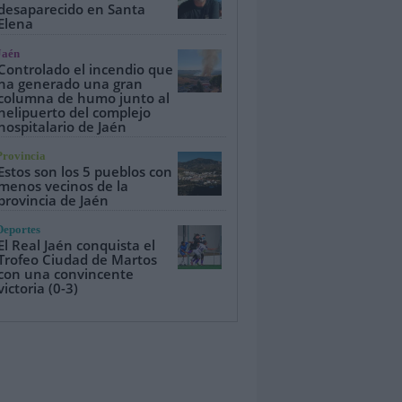
desaparecido en Santa
Elena
Jaén
Controlado el incendio que
ha generado una gran
columna de humo junto al
helipuerto del complejo
hospitalario de Jaén
Provincia
Estos son los 5 pueblos con
menos vecinos de la
provincia de Jaén
Deportes
El Real Jaén conquista el
Trofeo Ciudad de Martos
con una convincente
victoria (0-3)