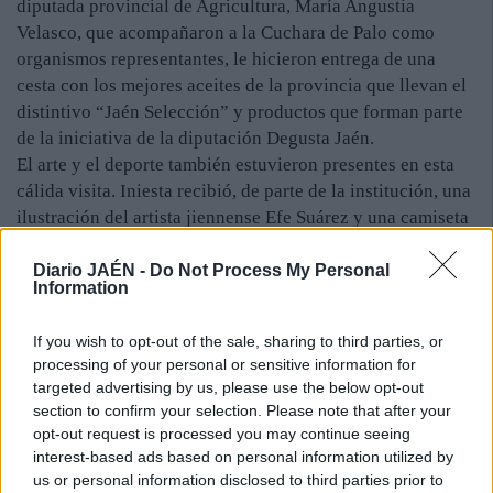
diputada provincial de Agricultura, María Angustia
Velasco, que acompañaron a la Cuchara de Palo como
organismos representantes, le hicieron entrega de una
cesta con los mejores aceites de la provincia que llevan el
distintivo “Jaén Selección” y productos que forman parte
de la iniciativa de la diputación Degusta Jaén.
El arte y el deporte también estuvieron presentes en esta
cálida visita. Iniesta recibió, de parte de la institución, una
ilustración del artista jiennense Efe Suárez y una camiseta
del Real Jaén con su nombre. “Es difícil que no encuentres
equipo, pero si no encuentras te esperamos en el Real
Diario JAÉN -
Do Not Process My Personal
Information
Jaén”, bromearon los miembros de la Cuchara de Palo.
Incluso, hubo tiempo para la música. El cantante de
If you wish to opt-out of the sale, sharing to third parties, or
Jabalquinto José Almazara, que también les acompañó,
processing of your personal or sensitive information for
amenizó la jornada y se comprometió a escribirle al
targeted advertising by us, please use the below opt-out
futbolista un pasodoble. “Volveremos a las bodegas, y la
section to confirm your selection. Please note that after your
próxima vez llevaremos la canción”, apostilló José María
opt-out request is processed you may continue seeing
Suárez, que indicó que esta sociedad gastronómica que
interest-based ads based on personal information utilized by
us or personal information disclosed to third parties prior to
tiene como objetivos la defensa de la cultura del olivo