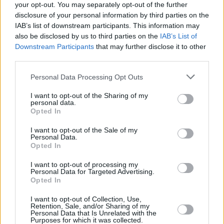
your opt-out. You may separately opt-out of the further
quiso reconocer la labor de Iniesta no solo por su trabajo
disclosure of your personal information by third parties on the
al frente de las bodegas, sino también como “árbol de la
IAB’s list of downstream participants. This information may
paz y de la concordia”. “Iniesta es un jugador que siempre
also be disclosed by us to third parties on the
IAB’s List of
está al lado de los discapacitados, que siempre está ahí
Downstream Participants
that may further disclose it to other
para los colectivos que lo necesitan, por ello decidimos
third parties.
darle nuestro pequeño homenaje”, señala José María
Personal Data Processing Opt Outs
Suárez.
I want to opt-out of the Sharing of my
personal data.
Opted In
I want to opt-out of the Sale of my
Personal Data.
Opted In
I want to opt-out of processing my
Personal Data for Targeted Advertising.
Opted In
I want to opt-out of Collection, Use,
Retention, Sale, and/or Sharing of my
Personal Data that Is Unrelated with the
Purposes for which it was collected.