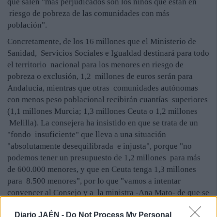
que salen "más perjudicados son los niños que están en
riesgo de pobreza de las comunidades con más
población".
Concretamente, de los 16 millones que el Ministerio de
Sanidad, Servicios Sociales e Igualdad destinará para todo
el territorio nacional para los menores en riesgo de
pobreza o exclusión, 1,2 millones de euros serán para
Andalucía, mientras que otras comunidades autónomas
con menos peso poblacional recibirán cuantías superiores
(1,1 millones Murcia; 1,3 millones Ceuta o 1,2 millones
Melilla). La consejera ha insistido en que se trata de un
"fondo insuficiente" que lleva a una situación
"absolutamente desequilibrada e injusta", porque "no
podemos tener un presupuesto de 1,2 millones para más
de 600.000 menores, y que en Ceuta tenga 1,3 millones
para 8.500 menores", por lo que "vamos a intentar
convencer al Consejo y a la ministra -Ana Mato- de que se
revise este fondo", insiste.
Diario JAÉN -
Do Not Process My Personal