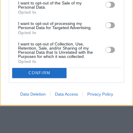
actuaciones concretas para paliar la exclusión social en
I want to opt-out of the Sale of my
Personal Data.
los niños. Entre estas actuaciones destacan las comidas
Opted In
que se ofrecen en más de 1.000 comedores escolares a
20.000 niños o las que se ofrecen a través de las más de
I want to opt-out of processing my
Personal Data for Targeted Advertising.
55 escuelas de verano.
Opted In
I want to opt-out of Collection, Use,
Retention, Sale, and/or Sharing of my
Personal Data that Is Unrelated with the
Purposes for which it was collected.
Opted In
CONFIRM
Data Deletion
Data Access
Privacy Policy