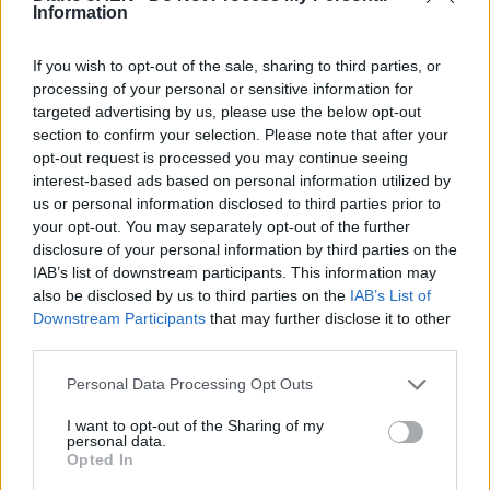
Es la segunda vez que Andalucía se manifiesta en esta
Information
línea. Representantes de la Consejería de Igualdad, Salud
y Políticas Sociales ya solicitaron en la reunión
If you wish to opt-out of the sale, sharing to third parties, or
preparatoria al Consejo Territorial celebrada el pasado
processing of your personal or sensitive information for
targeted advertising by us, please use the below opt-out
mes de abril que se tuviese en cuenta el número de
section to confirm your selection. Please note that after your
menores en riesgo de pobreza de cada autonomía en el
opt-out request is processed you may continue seeing
reparto.
interest-based ads based on personal information utilized by
Sánchez Rubio ha criticado que "el Ministerio haya
us or personal information disclosed to third parties prior to
anunciado este Plan que no sólo es insuficiente sino que
your opt-out. You may separately opt-out of the further
cuenta con unos criterios de distribución totalmente
disclosure of your personal information by third parties on the
injustos que no responden a la realidad de cada
IAB’s list of downstream participants. This information may
also be disclosed by us to third parties on the
IAB’s List of
comunidad autónoma" y ha añadido que "los más
Downstream Participants
that may further disclose it to other
perjudicados son los menores".
third parties.
De hecho, los fondos que destina el Ministerio al Plan se
Personal Data Processing Opt Outs
limitan a 16 millones para todo el Estado, lo que supone
un millón menos que lo que Andalucía viene destinando
I want to opt-out of the Sharing of my
en sus presupuestos propios a la lucha contra la exclusión
personal data.
Opted In
social en los menores. Andalucía destina 17 millones a