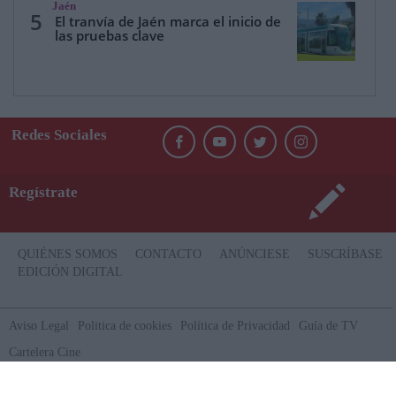
Jaén
5
El tranvía de Jaén marca el inicio de
las pruebas clave
Redes Sociales
Regístrate
QUIÉNES SOMOS
CONTACTO
ANÚNCIESE
SUSCRÍBASE
EDICIÓN DIGITAL
Aviso Legal
Politica de cookies
Política de Privacidad
Guía de TV
Cartelera Cine