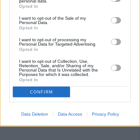
personal data.
quien señala que la puesta en escena y sus conciertos en
Opted In
directo son su punto fuerte. “Es el ansiado momento de
I want to opt-out of the Sale of my
entrar en comunicación con el público, de cantar juntos,
Personal Data.
Opted In
de emocionarnos juntos... Todo el trabajo que hacemos se
culmina con el directo. Es un intercambio de emociones,
I want to opt-out of processing my
de energía. Es nuestro concierto, el del público y mío. Por
Personal Data for Targeted Advertising.
Opted In
eso, nadie debe perdérselo”, concluye la cantante
alcalaína Amparo Sánchez.
I want to opt-out of Collection, Use,
Retention, Sale, and/or Sharing of my
Personal Data that Is Unrelated with the
Purposes for which it was collected.
Opted In
CONFIRM
Data Deletion
Data Access
Privacy Policy