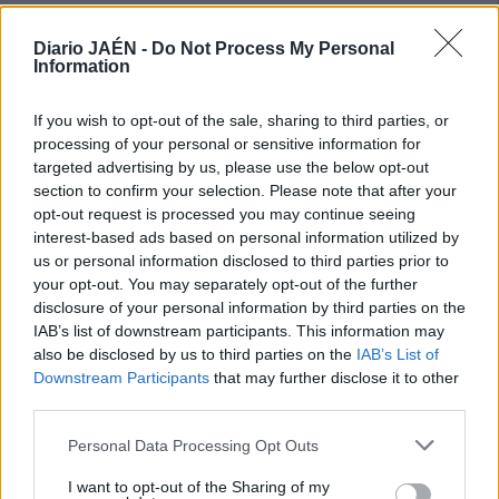
“se hace o se nace”, responde —con alegría— que solo es
un premio a su trabajo. “Es un honor que te nombren reina
Diario JAÉN -
Do Not Process My Personal
Information
de algo. Es simplemente un reconocimiento de la gente
que admira mis canciones y mi trabajo, que trata de llevar
por el mundo la cultura y la música de mi país”, argumenta
If you wish to opt-out of the sale, sharing to third parties, or
processing of your personal or sensitive information for
Amparo Sánchez. “He buscado la fusión con el ritmo
targeted advertising by us, please use the below opt-out
latino, la rumba con el folclore y el estilo más roquero. He
section to confirm your selection. Please note that after your
intentado encontrar mi sonido, mi seña de identidad”.
opt-out request is processed you may continue seeing
Después de su última actuación dentro del Festival
interest-based ads based on personal information utilized by
Internacional de Teatro Fit de Cazorla, tiene sus maletas
us or personal information disclosed to third parties prior to
preparadas para “dar la vuelta al mundo”. “Empezamos a
your opt-out. You may separately opt-out of the further
preparar el disco hace dos años. Entre noviembre de 2013
disclosure of your personal information by third parties on the
IAB’s list of downstream participants. This information may
y mayo de 2014 hemos hecho toda la parte musical y de
also be disclosed by us to third parties on the
IAB’s List of
producción, y acabamos de publicarlo. Es un disco que se
Downstream Participants
that may further disclose it to other
ha firmado con un sello discográfico en francés, por lo que
third parties.
se editará en doce países entre Europa y Latinoamérica.
Empezamos en París la presentación de este nuevo trabajo.
Personal Data Processing Opt Outs
A partir de marzo comenzaremos nuestra gira por España,
I want to opt-out of the Sharing of my
aunque el disco ya está a la venta”, expresa la alcalaína,