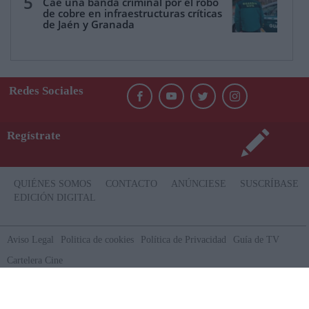
5
Cae una banda criminal por el robo
de cobre en infraestructuras críticas
de Jaén y Granada
Redes Sociales
Regístrate
QUIÉNES SOMOS
CONTACTO
ANÚNCIESE
SUSCRÍBASE
EDICIÓN DIGITAL
Aviso Legal
Politica de cookies
Política de Privacidad
Guía de TV
Cartelera Cine