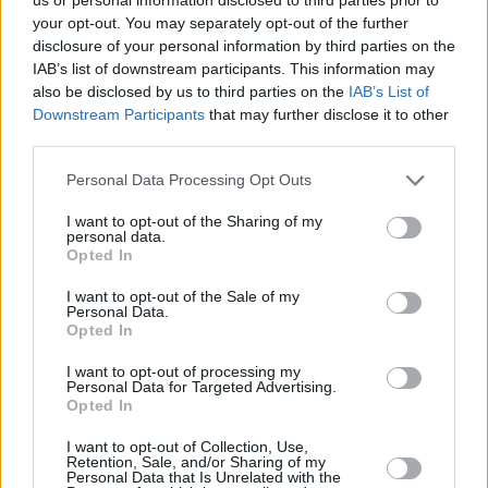
los últimos años, fue subcampeona de Europa en 2008 y
your opt-out. You may separately opt-out of the further
semifinalista en Sudáfrica. En ambas ocasiones solo la
disclosure of your personal information by third parties on the
España que cautivó al mundo pudo frenar su fútbol. En la
IAB’s list of downstream participants. This information may
Eurocopa de 2012 Italia la apartó de poder jugar una
also be disclosed by us to third parties on the
IAB’s List of
Downstream Participants
that may further disclose it to other
nueva final. En cualquier caso, Alemania siempre se ha
third parties.
distinguido por su capacidad competitiva, por su rigor y
por su historia, la misma que le hace acudir como favorito
Personal Data Processing Opt Outs
a la cita con Argentina.
I want to opt-out of the Sharing of my
personal data.
Opted In
I want to opt-out of the Sale of my
Personal Data.
Opted In
I want to opt-out of processing my
Personal Data for Targeted Advertising.
Opted In
I want to opt-out of Collection, Use,
Retention, Sale, and/or Sharing of my
Personal Data that Is Unrelated with the