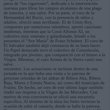
pieza de “los cigarrones”, dedicada a la intervención
mariana para librar los campos alcalaínos de una plaga
de insectos, y una salve. Por su parte, el coro de la
Hermandad del Rocío, con la presencia de niños y
adultos, ofreció unas sevillanas. El de Cristo Rey,
compuesto por numerosos miembros, aportó canciones
modernas, mientras que la Coral Alfonso XI, un
colectivo muy veterano y galardonado, brindó a los
presentes el “Ave María” de Franz Schubert. El coro de
El Salvador también dejó constancia de su buen hacer.
Un Papel destacado tuvo el colectivo de Consolación,
integrado por jóvenes, que compareció con el himno a la
Virgen. Mientras, el coro Aroma de la Sierra cantó una
salve.
encuentro. Las actuaciones se incluían dentro de una
jornada en la que hubo una visita a la patrona de
personas oriundas de las aldeas de Ribera Alta, Ribera
Baja, Mures y Ermita Nueva, así como del municipio de
Frailes. De hecho, un coro de este último lugar también
rindió sus respetos a la Virgen de las Mercedes. Con
motivo de esta convivencia se ofició una eucaristía
específica. Al término de la misa los fieles tuvieron la
ocasión de subir al camarín, donde se halla la patrona.