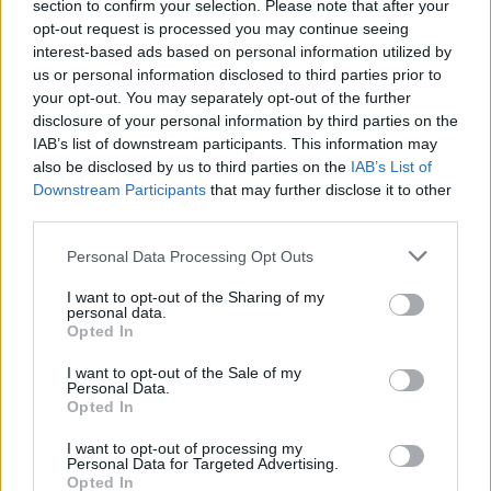
section to confirm your selection. Please note that after your
Antonio Fernández se ha convertido en el primer imputado
opt-out request is processed you may continue seeing
dentro de esta causa, en la cual la magistrada investiga
interest-based ads based on personal information utilized by
también las subvenciones concedidas a la Fundación
us or personal information disclosed to third parties prior to
Andaluza Fondo de Formación y Empleo (Faffe), todo ello
your opt-out. You may separately opt-out of the further
después de que la Fiscalía Superior de Andalucía remitiera
disclosure of your personal information by third parties on the
IAB’s list of downstream participants. This information may
dicha investigación a la Fiscalía de Sevilla.
also be disclosed by us to third parties on the
IAB’s List of
En el escrito de remisión de la investigación, el fiscal
Downstream Participants
that may further disclose it to other
superior de Andalucía, Jesús García Calderón, ponía de
third parties.
manifiesto sobre el Plan Formativo de los extrabajadores
Personal Data Processing Opt Outs
de Delphi que se han "detectado numerosas
irregularidades que entrañarían responsabilidad
I want to opt-out of the Sharing of my
personal data.
administrativa y contable" y que afectarían también a la
Opted In
Faffe.
I want to opt-out of the Sale of my
Personal Data.
Opted In
I want to opt-out of processing my
Personal Data for Targeted Advertising.
Opted In