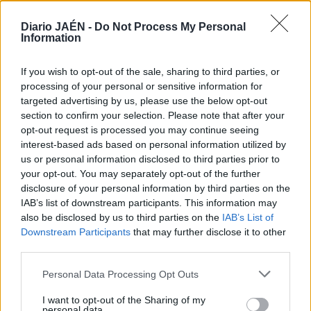
pueblo, ataviados con trajes típicos se concentraron para
Diario JAÉN -
Do Not Process My Personal
ir, en una caravana de carrozas, a honrar a la Virgen, a la
Information
que se ofrecieron flores. Tras una verbena se eligieron a la
“miss” y el “míster” locales. El viernes principió con la
If you wish to opt-out of the sale, sharing to third parties, or
cabalgata de gigantes y cabezudos, acompañada de la
processing of your personal or sensitive information for
asociación cultural Amigos de la Música. Al término de
targeted advertising by us, please use the below opt-out
una eucaristía, la patrona salió acompañada de
section to confirm your selection. Please note that after your
avanzadillas de moros y cristianos. Luego hubo verbena.
opt-out request is processed you may continue seeing
interest-based ads based on personal information utilized by
us or personal information disclosed to third parties prior to
your opt-out. You may separately opt-out of the further
disclosure of your personal information by third parties on the
IAB’s list of downstream participants. This information may
also be disclosed by us to third parties on the
IAB’s List of
Downstream Participants
that may further disclose it to other
third parties.
Personal Data Processing Opt Outs
I want to opt-out of the Sharing of my
personal data.