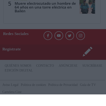
5
Muere electrocutado un hombre de
64 años en una torre eléctrica en
Bailén
Redes Sociales
Regístrate
QUIÉNES SOMOS
CONTACTO
ANÚNCIESE
SUSCRÍBASE
EDICIÓN DIGITAL
Aviso Legal
Politica de cookies
Política de Privacidad
Guía de TV
Cartelera Cine