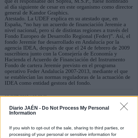
que el responsable del Soprea, M.S.P., fuese nombrado
al día siguiente de cesar en este organismo como director
general de Kandor Graphics.
Atestado. La UDEF explica en su atestado que, en
España, “no hay un acuerdo de financiación Jeremie a
nivel nacional, pero sí de distintas regiones a través del
Fondo Europeo de Desarrollo Regional (Feder)”. Así, el
fondo Jeremie fue desarrollado en Andalucía por la
agencia IDEA, después de que el 24 de febrero de 2009
suscribiera junto con la Consejería de Economía y
Hacienda el Acuerdo de Financiación del Instrumento
Fondo de cartera Jeremie previsto en el programa
operativo Feder Andalucía 2007-2013, mediante el que
se establecían las normas reguladoras de la actuación de
IDEA como entidad gestora del fondo.
16 OCT 2015 / 10:03 H.
Diario JAÉN -
Do Not Process My Personal
Information
If you wish to opt-out of the sale, sharing to third parties, or
processing of your personal or sensitive information for