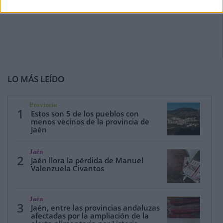
LO MÁS LEÍDO
Provincia
1
Estos son 5 de los pueblos con
menos vecinos de la provincia de
Jaén
Jaén
2
Jaén llora la pérdida de Manuel
Valenzuela Civantos
Jaén
3
Jaén, entre las provincias andaluzas
afectadas por la ampliación de la