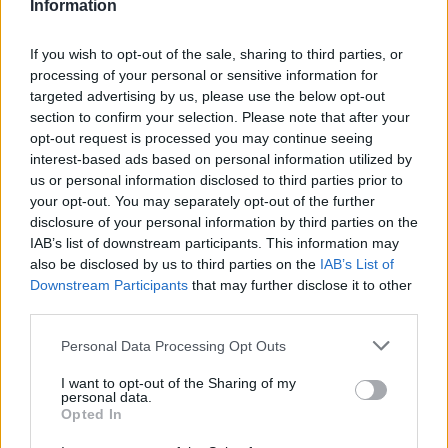
Information
director de Cáritas Diocesana, aseveró que lo más
gratificante era saber que tenían un lugar que merecía la
If you wish to opt-out of the sale, sharing to third parties, or
pena y que las personas que atienden estaban respetadas y
processing of your personal or sensitive information for
a gusto.
targeted advertising by us, please use the below opt-out
section to confirm your selection. Please note that after your
opt-out request is processed you may continue seeing
interest-based ads based on personal information utilized by
us or personal information disclosed to third parties prior to
your opt-out. You may separately opt-out of the further
disclosure of your personal information by third parties on the
IAB’s list of downstream participants. This information may
also be disclosed by us to third parties on the
IAB’s List of
Downstream Participants
that may further disclose it to other
third parties.
Personal Data Processing Opt Outs
I want to opt-out of the Sharing of my
personal data.
Opted In