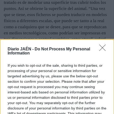
tratado es de modelar una superficie tras cubrir todos los
puntos. Así se obtiene la superficie del animal. “Una vez
que se tiene, esos ficheros se pueden traducir en modelos
físicos a diferentes escalas, que puede ser tanto a la real
como a cualquiera que se desee, para que se reproduzcan
en medios tecnológicos, como podrían ser impresoras en
tres dimensiones o control numérico, entre otros”, aclaró.
Un trabajo importante para el Centro Tecnológico,
Diario JAÉN -
Do Not Process My Personal
Metalmecánico y del Transporte, que tan solo queda a
Information
expensas de la tercera fase, que consiste en réplicas que
transformen la reproducción de digital a físicas.
If you wish to opt-out of the sale, sharing to third parties, or
processing of your personal or sensitive information for
targeted advertising by us, please use the below opt-out
Para el personal implicado en el proceso de digitalización,
section to confirm your selection. Please note that after your
el proyecto les permitió entrar en un sector que no tiene
opt-out request is processed you may continue seeing
nada que ver con el suyo. “Puede ser transversal, puesto
interest-based ads based on personal information utilized by
que, para la arqueología o elementos artísticos, a veces se
us or personal information disclosed to third parties prior to
utilizan herramientas que son comunes”, indicó Torres. En
your opt-out. You may separately opt-out of the further
disclosure of your personal information by third parties on the
este caso, para el proceso de digitalización se empleó la
IAB’s list of downstream participants. This information may