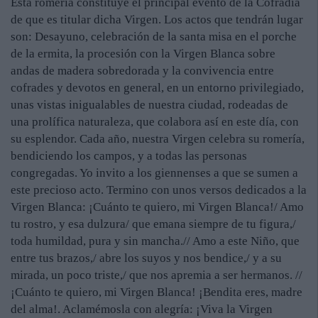
Esta romería constituye el principal evento de la Cofradía
de que es titular dicha Virgen. Los actos que tendrán lugar
son: Desayuno, celebración de la santa misa en el porche
de la ermita, la procesión con la Virgen Blanca sobre
andas de madera sobredorada y la convivencia entre
cofrades y devotos en general, en un entorno privilegiado,
unas vistas inigualables de nuestra ciudad, rodeadas de
una prolífica naturaleza, que colabora así en este día, con
su esplendor. Cada año, nuestra Virgen celebra su romería,
bendiciendo los campos, y a todas las personas
congregadas. Yo invito a los giennenses a que se sumen a
este precioso acto. Termino con unos versos dedicados a la
Virgen Blanca: ¡Cuánto te quiero, mi Virgen Blanca!/ Amo
tu rostro, y esa dulzura/ que emana siempre de tu figura,/
toda humildad, pura y sin mancha.// Amo a este Niño, que
entre tus brazos,/ abre los suyos y nos bendice,/ y a su
mirada, un poco triste,/ que nos apremia a ser hermanos. //
¡Cuánto te quiero, mi Virgen Blanca! ¡Bendita eres, madre
del alma!. Aclamémosla con alegría: ¡Viva la Virgen