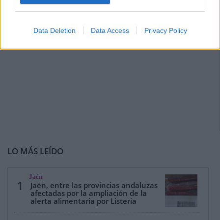
Data Deletion
Data Access
Privacy Policy
LO MÁS LEÍDO
Jaén
1
Jaén, entre las provincias andaluzas
afectadas por la ampliación de la
alerta alimentaria por Listeria