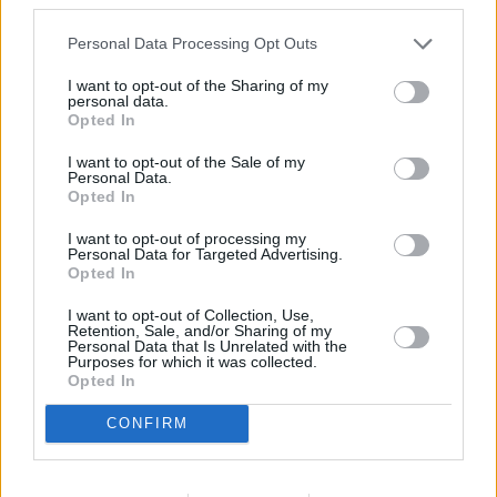
Jaén, entre las provincias
andaluzas afectadas por la
Personal Data Processing Opt Outs
ampliación de la alerta
I want to opt-out of the Sharing of my
alimentaria por Listeria
personal data.
Opted In
I want to opt-out of the Sale of my
Personal Data.
Opted In
I want to opt-out of processing my
Personal Data for Targeted Advertising.
Opted In
I want to opt-out of Collection, Use,
Retention, Sale, and/or Sharing of my
Personal Data that Is Unrelated with the
Purposes for which it was collected.
Opted In
CONFIRM