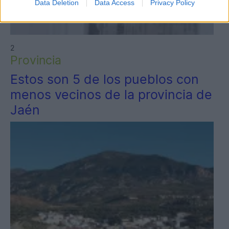
Data Deletion
Data Access
Privacy Policy
2
Provincia
Estos son 5 de los pueblos con
menos vecinos de la provincia de
Jaén