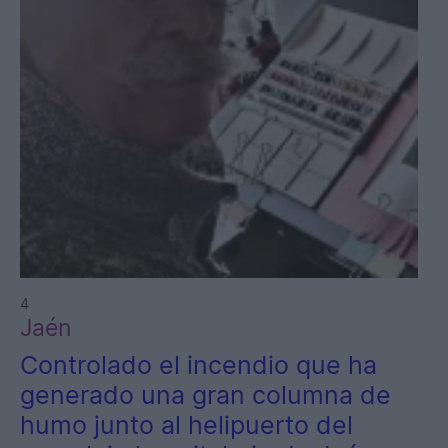
4
Jaén
Controlado el incendio que ha
generado una gran columna de
humo junto al helipuerto del