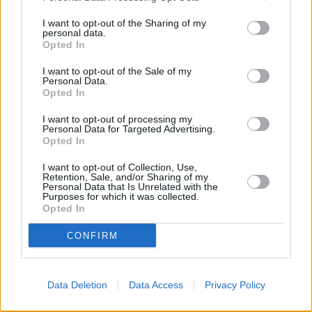
en la calle Eduardo García-
I want to opt-out of the Sharing of my
Triviño López en Jaén
personal data.
Opted In
I want to opt-out of the Sale of my
Personal Data.
Opted In
I want to opt-out of processing my
Personal Data for Targeted Advertising.
Opted In
I want to opt-out of Collection, Use,
Retention, Sale, and/or Sharing of my
Personal Data that Is Unrelated with the
Purposes for which it was collected.
Opted In
CONFIRM
Data Deletion
Data Access
Privacy Policy