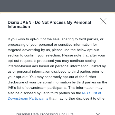
Diario JAÉN -
Do Not Process My Personal
Information
If you wish to opt-out of the sale, sharing to third parties, or
processing of your personal or sensitive information for
targeted advertising by us, please use the below opt-out
section to confirm your selection. Please note that after your
opt-out request is processed you may continue seeing
interest-based ads based on personal information utilized by
us or personal information disclosed to third parties prior to
LO MÁS LEÍDO
your opt-out. You may separately opt-out of the further
disclosure of your personal information by third parties on the
IAB’s list of downstream participants. This information may
1
Jaén
also be disclosed by us to third parties on the
IAB’s List of
Downstream Participants
that may further disclose it to other
Un turismo colisiona contra un
third parties.
camión de reparto de bombonas
Personal Data Processing Opt Outs