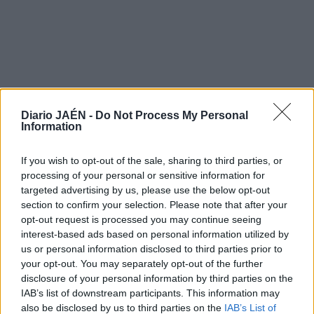
Diario JAÉN -
Do Not Process My Personal
Information
LO MÁS LEÍDO
If you wish to opt-out of the sale, sharing to third parties, or
1
processing of your personal or sensitive information for
Provincia
targeted advertising by us, please use the below opt-out
section to confirm your selection. Please note that after your
Estos son 5 de los pueblos con
opt-out request is processed you may continue seeing
menos vecinos de la provincia de
interest-based ads based on personal information utilized by
us or personal information disclosed to third parties prior to
Jaén
your opt-out. You may separately opt-out of the further
disclosure of your personal information by third parties on the
IAB’s list of downstream participants. This information may
also be disclosed by us to third parties on the
IAB’s List of