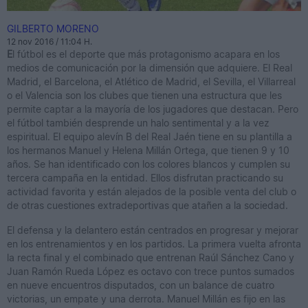
GILBERTO MORENO
12 nov 2016 / 11:04 H.
E
l fútbol es el deporte que más protagonismo acapara en los
medios de comunicación por la dimensión que adquiere. El Real
Madrid, el Barcelona, el Atlético de Madrid, el Sevilla, el Villarreal
o el Valencia son los clubes que tienen una estructura que les
permite captar a la mayoría de los jugadores que destacan. Pero
el fútbol también desprende un halo sentimental y a la vez
espiritual. El equipo alevín B del Real Jaén tiene en su plantilla a
los hermanos Manuel y Helena Millán Ortega, que tienen 9 y 10
años. Se han identificado con los colores blancos y cumplen su
tercera campaña en la entidad. Ellos disfrutan practicando su
actividad favorita y están alejados de la posible venta del club o
de otras cuestiones extradeportivas que atañen a la sociedad.
El defensa y la delantero están centrados en progresar y mejorar
en los entrenamientos y en los partidos. La primera vuelta afronta
la recta final y el combinado que entrenan Raúl Sánchez Cano y
Juan Ramón Rueda López es octavo con trece puntos sumados
en nueve encuentros disputados, con un balance de cuatro
victorias, un empate y una derrota. Manuel Millán es fijo en las