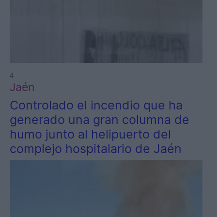
4
Jaén
Controlado el incendio que ha
generado una gran columna de
humo junto al helipuerto del
complejo hospitalario de Jaén