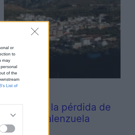
sonal or
ection to
ou may
 personal
out of the
 downstream
B’s List of
2
Jaén
Jaén llora la pérdida de
Manuel Valenzuela
Civantos