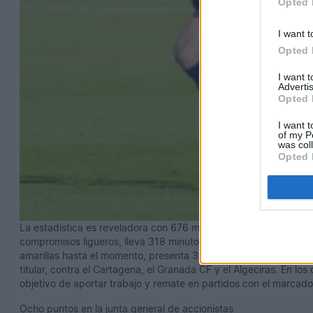
Opted 
I want t
Opted 
I want 
Advertis
Opted 
I want t
of my P
was col
Opted 
La estadística es reveladora con 676 minutos entre ambos futbol
compromisos ligueros, lleva 318 minutos y empezó la campaña com
amarillas hasta el momento, presenta 358 minutos repartidos en 
titular, contra el Cartagena, el Granada CF y el Algeciras. En los
objetivo de aportar trabajo y remate en partidos con el marcado
Ocho puntos en la junta general de accionistas