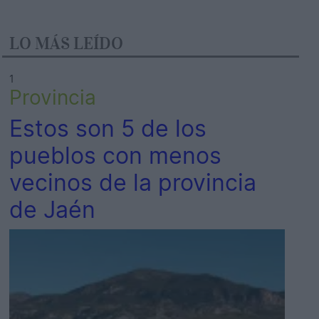
LO MÁS LEÍDO
1
Provincia
Estos son 5 de los
pueblos con menos
vecinos de la provincia
de Jaén