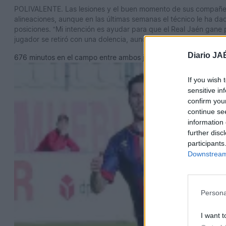
POLIVALENTE.
Las lesiones y el buen momento de sus compañero
alineaciones, aunque en las últimas semanas el técnico le ha d
posiciones. “Mi intención es ayudar para que el Real Jaén gane p
jugador se retiró con una dolencia, aunque se espera que mejor
Diario JA
676 minutos en el campo entre ambos jugadores
If you wish 
sensitive in
confirm you
continue se
information 
further disc
participants
Downstream 
Persona
I want t