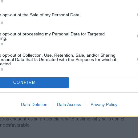
In
o opt-out of the Sale of my Personal Data.
In
to opt-out of processing my Personal Data for Targeted
ing.
In
o opt-out of Collection, Use, Retention, Sale, and/or Sharing
ersonal Data that Is Unrelated with the Purposes for which it
lected.
In
CONFIRM
istas. Vitu, que hasta el momento ha participado en 6
Data Deletion
Data Access
Privacy Policy
o titular. Por su parte, Fede, que ha visto dos tarjetas
catorce partidos, aunque solo tres de ellos ha salido como
 otros encuentros su presencia resultó testimonial y salió con el
r desfavorable.