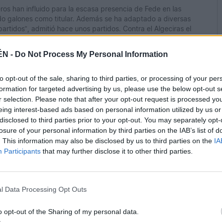
s han influido para la escasa presencia de Fede en las
ado galones como titular. Además se ha adaptado a diversas
artidos”, admitió hace unos partidos. Contra el Algeciras el
e con vistas al compromiso del jueves en tierras malagueñas.
ÉN -
Do Not Process My Personal Information
to opt-out of the sale, sharing to third parties, or processing of your per
formation for targeted advertising by us, please use the below opt-out s
r selection. Please note that after your opt-out request is processed y
eing interest-based ads based on personal information utilized by us or
disclosed to third parties prior to your opt-out. You may separately opt-
losure of your personal information by third parties on the IAB’s list of
. This information may also be disclosed by us to third parties on the
IA
Participants
that may further disclose it to other third parties.
l Data Processing Opt Outs
o opt-out of the Sharing of my personal data.