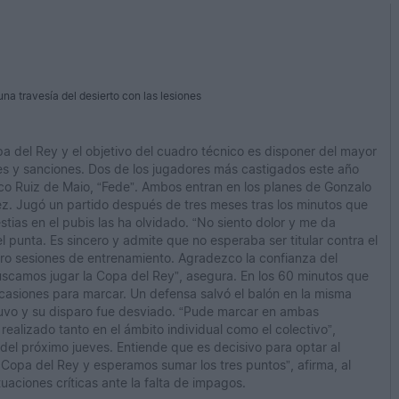
a travesía del desierto con las lesiones
opa del Rey y el objetivo del cuadro técnico es disponer del mayor
s y sanciones. Dos de los jugadores más castigados este año
erico Ruiz de Maio, “Fede”. Ambos entran en los planes de Gonzalo
 vez. Jugó un partido después de tres meses tras los minutos que
stias en el pubis las ha olvidado. “No siento dolor y me da
el punta. Es sincero y admite que no esperaba ser titular contra el
tro sesiones de entrenamiento. Agradezco la confianza del
buscamos jugar la Copa del Rey”, asegura. En los 60 minutos que
ocasiones para marcar. Un defensa salvó el balón en la misma
tuvo y su disparo fue desviado. “Pude marcar en ambas
realizado tanto en el ámbito individual como el colectivo”,
del próximo jueves. Entiende que es decisivo para optar al
a Copa del Rey y esperamos sumar los tres puntos”, afirma, al
ciones críticas ante la falta de impagos.