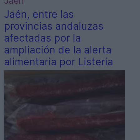
Jaén
Jaén, entre las
provincias andaluzas
afectadas por la
ampliación de la alerta
alimentaria por Listeria