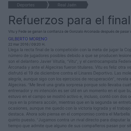
Deportes
>
Real Jaén
Refuerzos para el final
Vitu y Fede se ganan la confianza de Gonzalo Arconada después de pasar un
GILBERTO MORENO
22 mar 2016 / 09:20 H.
Llega la recta final de la competición con la meta de jugar la C
número de jugadores posibles debido a que se producen lesione
son el delantero Javier Vitutía, “Vitu”, y el centrocampista Fed
Arconada y ante el Algeciras fueron titulares. Vitu es feliz otra
disfrutó el 19 de diciembre contra el Linares Deportivo. Las mole
alegría, aunque sigo con los ejercicios de recuperación”, revela 
Algeciras. “Me llevé una grata sorpresa porque solo llevaba cua
entrenador y mi intención es ser útil en un momento en el que 
estuvo en el campo se mostró activo e, incluso, contó con dos 
raya en la primera acción, mientras que en la segunda se entre
ocasiones, aunque me quedo con la victoria lograda y el trabajo 
destaca. Ahora solo piensa en el compromiso contra el Marbella 
quinto puesto. “Jugamos contra un rival directo para disputar l
tiempo que admite que alguno de sus compañeros pasan por situa