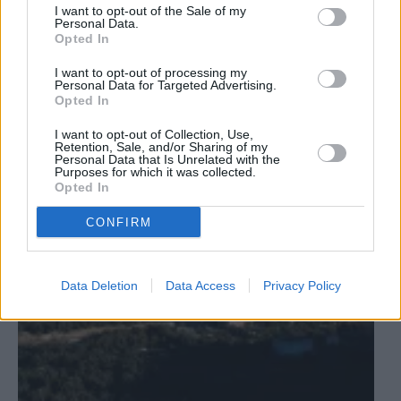
menos vecinos de la provincia de
I want to opt-out of the Sale of my
Personal Data.
Jaén
Opted In
I want to opt-out of processing my
Personal Data for Targeted Advertising.
Opted In
I want to opt-out of Collection, Use,
Retention, Sale, and/or Sharing of my
Personal Data that Is Unrelated with the
Purposes for which it was collected.
Opted In
CONFIRM
Data Deletion
Data Access
Privacy Policy