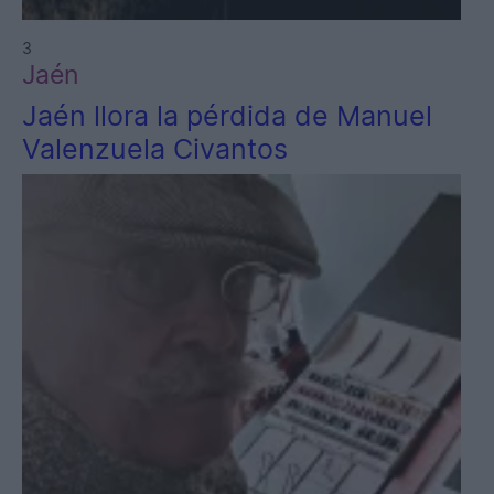
3
Jaén
Jaén llora la pérdida de Manuel
Valenzuela Civantos