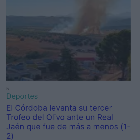
5
Deportes
El Córdoba levanta su tercer
Trofeo del Olivo ante un Real
Jaén que fue de más a menos (1-
2)