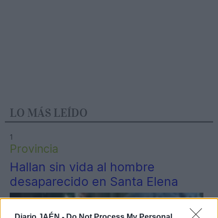
LO MÁS LEÍDO
1
Provincia
Hallan sin vida al hombre
desaparecido en Santa Elena
Diario JAÉN -
Do Not Process My Personal