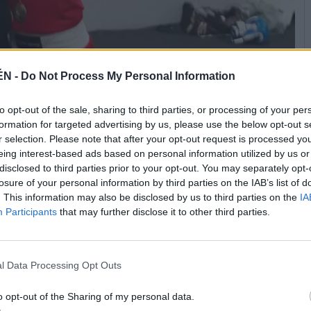
ÉN -
Do Not Process My Personal Information
to opt-out of the sale, sharing to third parties, or processing of your per
formation for targeted advertising by us, please use the below opt-out s
r selection. Please note that after your opt-out request is processed y
eing interest-based ads based on personal information utilized by us or
nsecutivo, el título de campeona de Andalucía, ahora en la
disclosed to third parties prior to your opt-out. You may separately opt-
en -51 kilos. La final de este Campeonato de Andalucía se
losure of your personal information by third parties on the IAB’s list of
ina Sandra Muñoz Guerrero, del Club VS boxing, organizador de
. This information may also be disclosed by us to third parties on the
IA
co. Esta fue la fase previa para la selección de los deportistas
Participants
that may further disclose it to other third parties.
en Badajoz, entre el 16 y el 21 de julio en el Pabellón Juancho
. Marta López volvió a dejar su mejor versión y un nuevo título
ó que ve a la deportista disfrutar “como nunca la había visto
xplicó.
l Data Processing Opt Outs
o opt-out of the Sharing of my personal data.