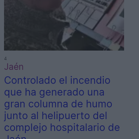
4
Jaén
Controlado el incendio
que ha generado una
gran columna de humo
junto al helipuerto del
complejo hospitalario de