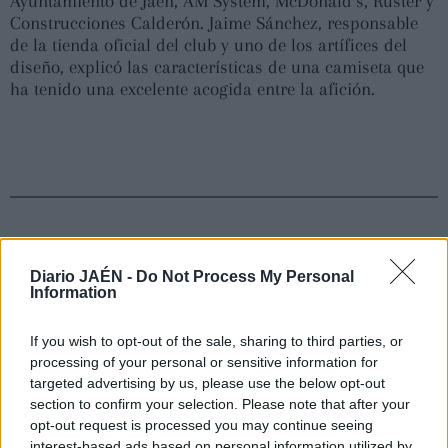
Ayuntamiento de Jaén, AM System, McDonald’s, Ruster y
Construcciones Calderón. Jaime Sánchez, responsable
de la tienda oficial del club y uno de los artífices del
diseño, explicó las características de una camiseta que
ha tenido una excelente acogida entre la afición.
Diario JAÉN -
Do Not Process My Personal
Information
If you wish to opt-out of the sale, sharing to third parties, or
processing of your personal or sensitive information for
targeted advertising by us, please use the below opt-out
section to confirm your selection. Please note that after your
opt-out request is processed you may continue seeing
interest-based ads based on personal information utilized by