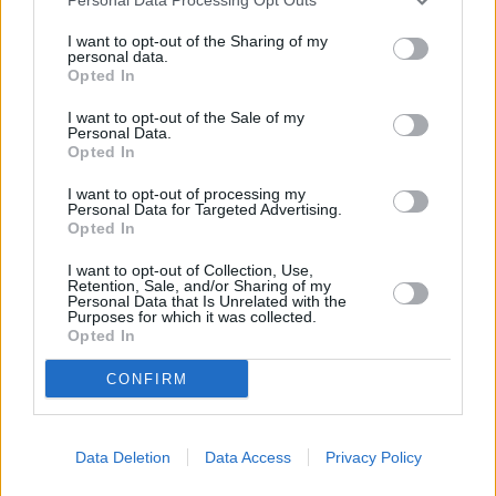
I want to opt-out of the Sharing of my
personal data.
Opted In
I want to opt-out of the Sale of my
Personal Data.
2
Opted In
Provincia
I want to opt-out of processing my
Personal Data for Targeted Advertising.
Estos son 5 de los pueblos con
Opted In
menos vecinos de la provincia de
I want to opt-out of Collection, Use,
Jaén
Retention, Sale, and/or Sharing of my
Personal Data that Is Unrelated with the
Purposes for which it was collected.
Opted In
CONFIRM
Data Deletion
Data Access
Privacy Policy