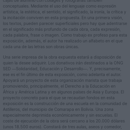
cajas de aluminio con collages y fotografías también
conceptuales. Mediante el uso del lenguaje como expresión
artística, la estética, el sentido, el significado, la ironía, la crítica y
la incitación conviven en esta propuesta. En una primera visión,
los textos, pueden parecer superficiales pero hay que adentrarse
en el significado más profundo de cada obra, cada expresión,
cada palabra, frase o imagen. Como trabajo ex profeso para esta
exposición, además, el autor ha realizado un alfabeto en el que
cada una de las letras son obras únicas.
Una serie impresa de la obra expuesta estará a disposición de
quien la desee adquirir. Los donativos irán destinados a la ONG
SED —Solidaridad, Educación y Desarrollo—. Y, precisamente,
ese es el fin último de esta exposición, como adelanta el autor.
Apoyará un proyecto de esta organización marista que trabaja
promoviendo, principalmente, el Derecho a la Educación en
África y América Latina y en algunos países de Asia y Europa. El
proyecto concreto para el que se recaudan fondos en esta
exposición es la construcción de una escuela en la comunidad de
Astilleros, del municipio de Comarapa en Bolivia. Una zona
especialmente deprimida económicamente y sin escuelas. El
coste de ejecución de la obra será cercano a los 20.000 dólares
(unos 18.500 euros). Constará de tres aulas, aseos y comedor,