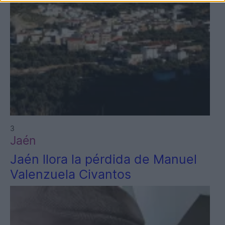
3
Jaén
Jaén llora la pérdida de Manuel
Valenzuela Civantos