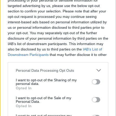
processing of your personal or sensitive information for
LO MÁS LEÍDO
targeted advertising by us, please use the below opt-out
section to confirm your selection. Please note that after your
opt-out request is processed you may continue seeing
1
interest-based ads based on personal information utilized by
Jaén
us or personal information disclosed to third parties prior to
your opt-out. You may separately opt-out of the further
Un turismo colisiona contra un
disclosure of your personal information by third parties on the
camión de reparto de bombonas
IAB’s list of downstream participants. This information may
also be disclosed by us to third parties on the
IAB’s List of
en la calle Eduardo García-
Downstream Participants
that may further disclose it to other
Triviño López en Jaén
third parties.
Personal Data Processing Opt Outs
I want to opt-out of the Sharing of my
personal data.
Opted In
I want to opt-out of the Sale of my
Personal Data.
Opted In
I want to opt-out of processing my