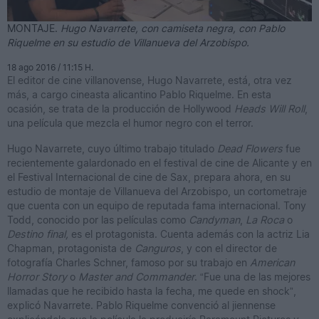
MONTAJE.
Hugo Navarrete, con camiseta negra, con Pablo
Riquelme en su estudio de Villanueva del Arzobispo.
18 ago 2016 / 11:15 H.
El editor de cine villanovense, Hugo Navarrete, está, otra vez
más, a cargo cineasta alicantino Pablo Riquelme. En esta
ocasión, se trata de la producción de Hollywood
Heads Will Roll
,
una película que mezcla el humor negro con el terror.
Hugo Navarrete, cuyo último trabajo titulado
Dead Flowers
fue
recientemente galardonado en el festival de cine de Alicante y en
el Festival Internacional de cine de Sax, prepara ahora, en su
estudio de montaje de Villanueva del Arzobispo, un cortometraje
que cuenta con un equipo de reputada fama internacional. Tony
Todd, conocido por las películas como
Candyman
,
La Roca
o
Destino final,
es el protagonista. Cuenta además con la actriz Lia
Chapman, protagonista de
Canguros
, y con el director de
fotografía Charles Schner, famoso por su trabajo en
American
Horror Story
o
Master and Commander
. “Fue una de las mejores
llamadas que he recibido hasta la fecha, me quede en shock”,
explicó Navarrete. Pablo Riquelme convenció al jiennense