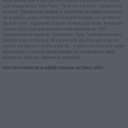
explicándole que la película la produciría Paramount Pictures y
que trabajaría con Tony Todd. “Tú la vas a montar”, sentenció el
director. “Obviamente acepte, y realmente me alegre muchísimo
de la noticia, pues no siempre se puede trabajar con un elenco
de este nivel”, argumentó el joven cineasta jiennense. Navarrete
cuenta entre risas que su madre solía asustarle de niño
mencionando la figura de
Candyman
. “Tony Todd me aterrorizo
durante toda mi infancia. Mi madre solía decirme que si no me
dormía
Candyman
vendría a por mí... y ahora me toca a mi editar
esta película a oscuras en mi estudio. No puedo evitar sentir
escalofríos todavía”, bromea el montador.
Más información en la edición impresa de Diario JAÉN.