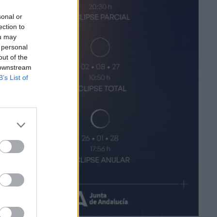
sonal or
ection to
ou may
 personal
out of the
 downstream
B’s List of