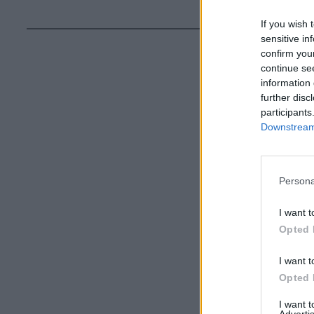
If you wish 
sensitive in
confirm you
continue se
information 
further disc
participants
Downstream 
Persona
I want t
Opted 
I want t
Opted 
I want 
Advertis