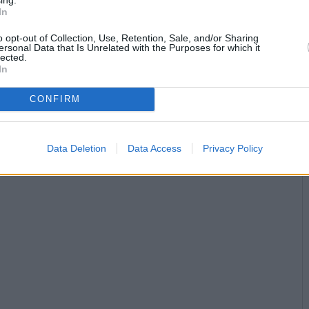
In
o opt-out of Collection, Use, Retention, Sale, and/or Sharing
ersonal Data that Is Unrelated with the Purposes for which it
lected.
In
CONFIRM
Data Deletion
Data Access
Privacy Policy