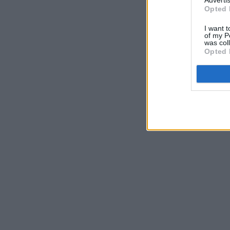
Opted 
I want t
of my P
was col
Opted 