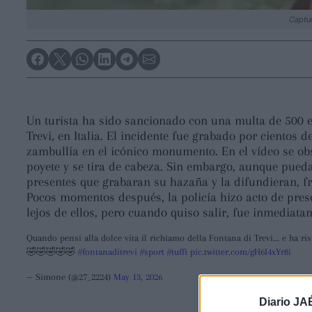
Captur
Un turista ha sido sancionado con una multa de 500 e
Trevi, en Italia. El incidente fue grabado por cientos
zambullía en el icónico monumento. En el vídeo se obs
poyete y se tira de cabeza. Sin embargo, aunque pueda 
presentes que grabaran su hazaña y la difundieran, fr
Pocos momentos después, la policía hizo acto de pre
lejos de ellos, pero cuando quiso salir, fue inmediata
Quando pensi alla dolce vita il richiamo della Fontana di Trevi... e h
🤣🤣🤣🤣🤣
#fontanaditrevi
#sport
#tuffi
pic.twitter.com/gH6I4xYr8i
— Simone (@27_2224)
May 13, 2026
Diario JA