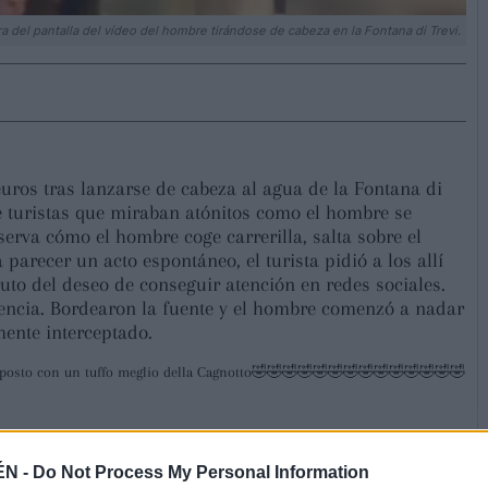
a del pantalla del vídeo del hombre tirándose de cabeza en la Fontana di Trevi.
uros tras lanzarse de cabeza al agua de la Fontana di
 de turistas que miraban atónitos como el hombre se
erva cómo el hombre coge carrerilla, salta sobre el
parecer un acto espontáneo, el turista pidió a los allí
uto del deseo de conseguir atención en redes sociales.
sencia. Bordearon la fuente y el hombre comenzó a nadar
mente interceptado.
a risposto con un tuffo meglio della Cagnotto🤣🤣🤣🤣🤣🤣🤣🤣🤣🤣🤣🤣🤣🤣
ÉN -
Do Not Process My Personal Information