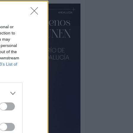
sonal or
ection to
ou may
 personal
out of the
 downstream
B’s List of