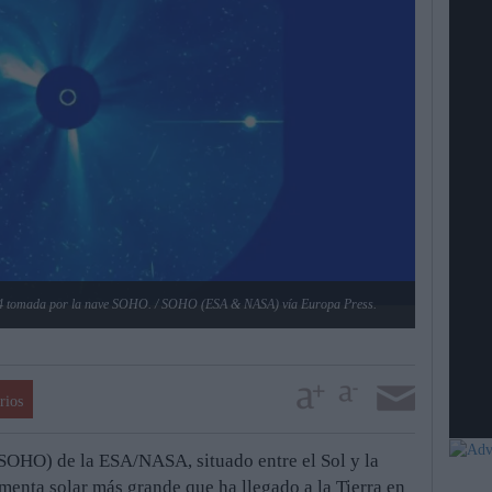
2024 tomada por la nave SOHO. / SOHO (ESA & NASA) vía Europa Press.
rios
(SOHO) de la ESA/NASA, situado entre el Sol y la
ormenta solar más grande que ha llegado a la Tierra en