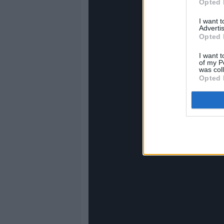
Opted 
I want 
Advertis
Opted 
I want t
of my P
was col
Opted 