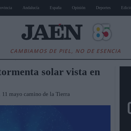
ovincia
Andalucía
España
Opinión
Deportes
Edici
CAMBIAMOS DE PIEL, NO DE ESENCIA
ormenta solar vista en
l 11 mayo camino de la Tierra
es
Andalucía
Internacional
Opinión
Cultura
Deportes
Jaén, Pu