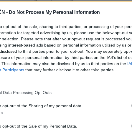
 10 al 12 de mayo de 2024, coloridas auroras
ÉN -
Do Not Process My Personal Information
a Tierra, visibles incluso en latitudes bajas para este
es. Las naves espaciales tuvieron que soportar el
to opt-out of the sale, sharing to third parties, or processing of your per
ente fuertes y radiación electromagnética, según
formation for targeted advertising by us, please use the below opt-out s
r selection. Please note that after your opt-out request is processed y
uede ver al Sol arrojando nubes de partículas, y el
eing interest-based ads based on personal information utilized by us or
xtremadamente grande en dirección a la Tierra. Los
disclosed to third parties prior to your opt-out. You may separately opt-
losure of your personal information by third parties on the IAB’s list of
a son Júpiter y Venus. Este vídeo fue tomado por el
. This information may also be disclosed by us to third parties on the
IA
ógrafo formado por un telescopio con un disco que
Participants
that may further disclose it to other third parties.
 Sol, por lo que permite ver la corona circundante.
eras han sido observadas en lo que va de este ciclo
 fue un breve suceso en marzo de 2023. Sin embargo,
l Data Processing Opt Outs
 de mayor nivel emitido por la NOAA desde 2005. El
s Tormentas de Halloween en 2003. La causa del
o opt-out of the Sharing of my personal data.
un gran y complejo cúmulo de manchas solares en la
In
el diámetro de la Tierra, donde se sigue esperando
o opt-out of the Sale of my Personal Data.