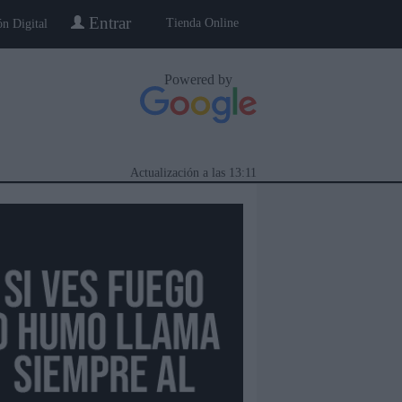
Entrar
Tienda Online
ón Digital
Powered by
Actualización a las
13:11
eblo a Pueblo
Gente
Especiales