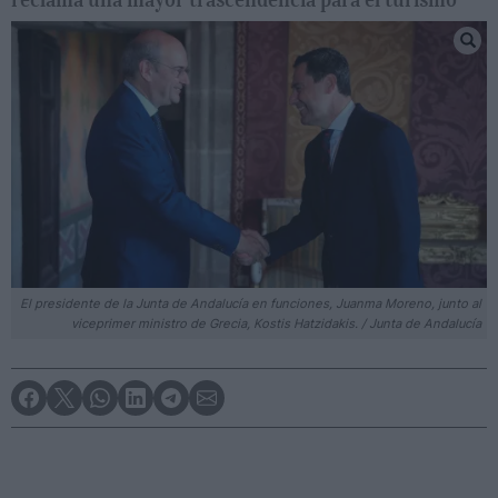
El presidente de la Junta de Andalucía en funciones, Juanma Moreno, junto al
viceprimer ministro de Grecia, Kostis Hatzidakis. / Junta de Andalucía