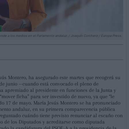
ende a los medios en el Parlamento andaluz. / Joaquín Corchero / Europa Press.
esús Montero, ha asegurado este martes que recogerá su
de junio —cuando está convocado el pleno de
 ha apremiado al presidente en funciones de la Junta y
“mover ficha” para ser investido de nuevo, ya que “le
ado 17 de mayo. María Jesús Montero se ha pronunciado
mento andaluz, en su primera comparecencia pública
preguntado cuándo tiene previsto renunciar al escaño con
eso de los Diputados y acreditarse como diputada
rado la candidatura del PSOE-A a la presidencia de la