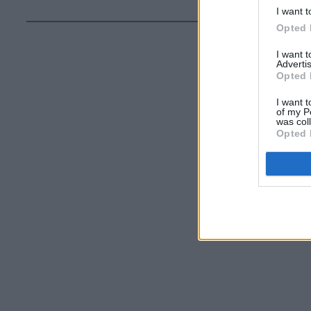
I want t
Opted 
I want 
Advertis
Opted 
I want t
of my P
was col
Opted 