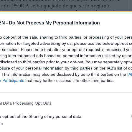
er del PSOE-A se ha quejado de que se le pregunte
ngreso y se va a acreditar como parlamentaria andaluza,
r esos pasos, y al respecto ha aseverado que el día 11 de
ÉN -
Do Not Process My Personal Information
 de Andalucía”, y renunciará a su escaño como “diputada
esto, es lo mismo que vengo diciendo desde el primer
to opt-out of the sale, sharing to third parties, or processing of your per
ar que haya quienes quieran “generar esta duda respecto
formation for targeted advertising by us, please use the below opt-out s
za, cuando ya ha trasladado “con muchísima claridad”
r selection. Please note that after your opt-out request is processed y
ien le corresponde mover ficha” tras las elecciones
eing interest-based ads based on personal information utilized by us or
sde dichos comicios ella ha estado realizando un
disclosed to third parties prior to your opt-out. You may separately opt-
ver y leer con claridad qué nos han dicho los ciudadanos
losure of your personal information by third parties on the IAB’s list of
tiene que “proponer a los órganos” de su formación “para
. This information may also be disclosed by us to third parties on the
IA
arios” que entienden que “tienen que pivotar la
Participants
that may further disclose it to other third parties.
tido Popular la conformación del Gobierno”, y “ojalá” le
aspiraban” los socialistas en los comicios del 17M, pero
l Data Processing Opt Outs
“le corresponde a Moreno” intentar formar gobierno, ha
o opt-out of the Sharing of my personal data.
In