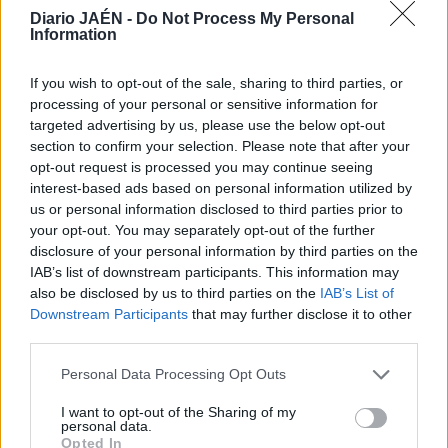
quedara descolgada del mapa logístico, no será atractiva a
Diario JAÉN -
Do Not Process My Personal
Information
industrias de producción. Otro ejemplo, el máximo
responsable municipal jiennense, el socialista Julio
If you wish to opt-out of the sale, sharing to third parties, or
Millán, coincide con su antecesor, Javier Márquez, del PP,
processing of your personal or sensitive information for
en que hay que lograr que Jaén tenga unos servicios
targeted advertising by us, please use the below opt-out
ferroviarios de calidad y está convencido de es preciso no
section to confirm your selection. Please note that after your
solo conectarla fuera de la provincia, sino con otros
opt-out request is processed you may continue seeing
municipios jiennense.
interest-based ads based on personal information utilized by
us or personal information disclosed to third parties prior to
Repercusión nacional de una queja
your opt-out. You may separately opt-out of the further
disclosure of your personal information by third parties on the
que “se mueve” entre los jiennenses
IAB’s list of downstream participants. This information may
also be disclosed by us to third parties on the
IAB’s List of
Espacios de máxima audiencia televisiva,
Downstream Participants
that may further disclose it to other
como Andalucía Directo, de Canal Sur, o Espejo
third parties.
Público, de Antena 3, recogieron la indignación
Personal Data Processing Opt Outs
que cunde entre los jiennenses tras comprobar
que, la inauguración del AVE entre Madrid y
I want to opt-out of the Sharing of my
personal data.
Granada, supone la pérdida de otro tren para
Opted In