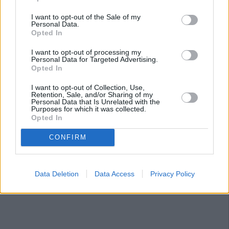
Jaén. Juan Manuel Camacho, de Jaén Merece
Más, tuvo la oportunidad de explicárselo a
I want to opt-out of the Sale of my
Personal Data.
Susana Grisso, en su popular espacio, en el que
Opted In
se hicieron eco de la portada de Diario JAÉN
I want to opt-out of processing my
del miércoles en la que se recoge esta situación.
Personal Data for Targeted Advertising.
Opted In
I want to opt-out of Collection, Use,
Retention, Sale, and/or Sharing of my
Personal Data that Is Unrelated with the
Purposes for which it was collected.
Opted In
CONFIRM
Data Deletion
Data Access
Privacy Policy