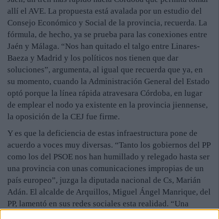
allí el AVE. La propuesta está avalada por un estudio del
Consejo Económico y Social de la provincia, recuerda. La
fórmula, de hecho, ya se prueba para las conexiones entre
Jaén y Málaga. “Nos han quitado el talgo entre Linares-
Baeza y Madrid y los políticos nos tienen que dar
soluciones”, argumenta, al igual que recuerda que ya, en
su momento, cuando la Administración General del Estado
optó porque la línea rápida atravesara Córdoba, en lugar
de emplear el nodo ya existente en la provincia jiennense,
la oposición de la CEJ fue firme.
Y es que la deficiencia de estas infraestructura pone de
acuerdo a voces muy diversas. “Tanto los gobiernos del PP
como los del PSOE nos han humillado y relegado hasta ser
una provincia con unas comunicaciones impropias de un
país europeo”, juzga la diputada nacional de Cs, Marián
Adán. El alcalde de Arquillos, Miguel Ángel Manrique, del
PP, lamentó en sus redes sociales esta realidad. “Una
provincia sin infraestructuras de este tipo poco a poco se