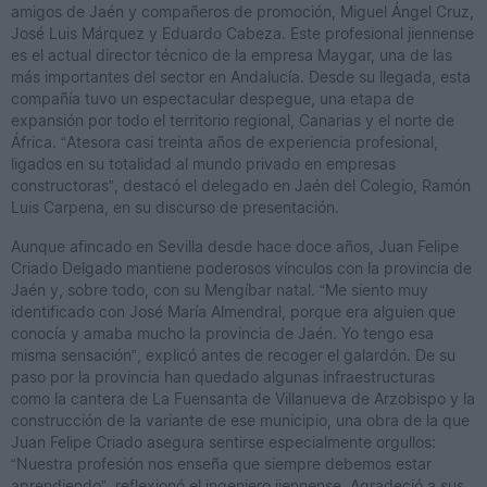
amigos de Jaén y compañeros de promoción, Miguel Ángel Cruz,
José Luis Márquez y Eduardo Cabeza. Este profesional jiennense
es el actual director técnico de la empresa Maygar, una de las
más importantes del sector en Andalucía. Desde su llegada, esta
compañía tuvo un espectacular despegue, una etapa de
expansión por todo el territorio regional, Canarias y el norte de
África. “Atesora casi treinta años de experiencia profesional,
ligados en su totalidad al mundo privado en empresas
constructoras”, destacó el delegado en Jaén del Colegio, Ramón
Luis Carpena, en su discurso de presentación.
Aunque afincado en Sevilla desde hace doce años, Juan Felipe
Criado Delgado mantiene poderosos vínculos con la provincia de
Jaén y, sobre todo, con su Mengíbar natal. “Me siento muy
identificado con José María Almendral, porque era alguien que
conocía y amaba mucho la provincia de Jaén. Yo tengo esa
misma sensación”, explicó antes de recoger el galardón. De su
paso por la provincia han quedado algunas infraestructuras
como la cantera de La Fuensanta de Villanueva de Arzobispo y la
construcción de la variante de ese municipio, una obra de la que
Juan Felipe Criado asegura sentirse especialmente orgullos:
“Nuestra profesión nos enseña que siempre debemos estar
aprendiendo”, reflexionó el ingeniero jiennense. Agradeció a sus