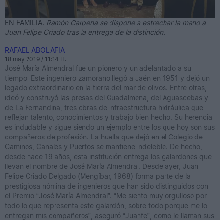
EN FAMILIA
. Ramón Carpena se dispone a estrechar la mano a
Juan Felipe Criado tras la entrega de la distinción.
RAFAEL ABOLAFIA
18 may 2019 / 11:14 H.
José María Almendral fue un pionero y un adelantado a su
tiempo. Este ingeniero zamorano llegó a Jaén en 1951 y dejó un
legado extraordinario en la tierra del mar de olivos. Entre otras,
ideó y construyó las presas del Guadalmena, del Aguascebas y
de La Fernandina, tres obras de infraestructura hidráulica que
reflejan talento, conocimientos y trabajo bien hecho. Su herencia
es indudable y sigue siendo un ejemplo entre los que hoy son sus
compañeros de profesión. La huella que dejó en el Colegio de
Caminos, Canales y Puertos se mantiene indeleble. De hecho,
desde hace 19 años, esta institución entrega los galardones que
llevan el nombre de José María Almendral. Desde ayer, Juan
Felipe Criado Delgado (Mengíbar, 1968) forma parte de la
prestigiosa nómina de ingenieros que han sido distinguidos con
el Premio “José María Almendral”. “Me siento muy orgulloso por
todo lo que representa este galardón, sobre todo porque me lo
entregan mis compañeros”, aseguró “Juanfe”, como le llaman sus