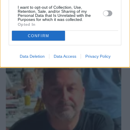
I want to opt-out of Collection, Use,
Retention, Sale, and/or Sharing of my
2
Personal Data that Is Unrelated with the
Purposes for which it was collected.
Provincia
Opted In
Hallan sin vida al hombre
CONFIRM
desaparecido en Santa Elena
Data Deletion
Data Access
Privacy Policy