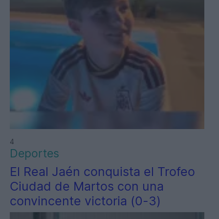
4
Deportes
El Real Jaén conquista el Trofeo
Ciudad de Martos con una
convincente victoria (0-3)