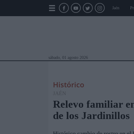
Jaén
Pr
sábado, 01 agosto 2026
Histórico
JAÉN
Relevo familiar e
de los Jardinillos
Módulos Portada
Jaén
Provincia
Linar
Histórico cambio de rostro en el