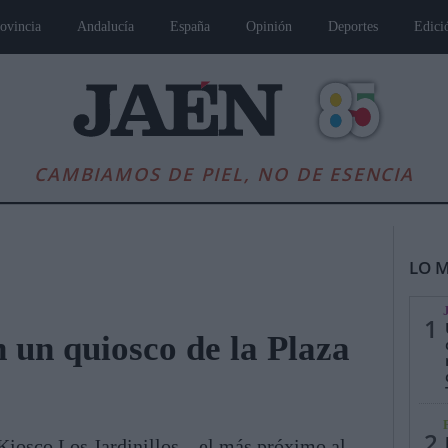
ovincia
Andalucía
España
Opinión
Deportes
Edici
CAMBIAMOS DE PIEL, NO DE ESENCIA
LO M
1
n un quiosco de la Plaza
es
Andalucía
Internacional
Opinión
Cultura
Deportes
Jaén, Pu
2
 Kiosco Los Jardinillos—el más próximo al