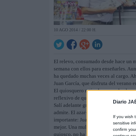
10 AGO 2014 / 22:00 H.
El relevo, consumado desde hace un m
semana con ellos para enseñarles. Aun
ha quedado muchas veces al cargo. Ah
Juan García, que disfruta del verano e
El quiosquero retirado recuerda el co
reflexivo de quien ha enfrentado mome
Diario JA
Salí adelante gracias a que también te
admite. El azar— las circunstancias q
If you wish 
importante: Juan García tiene seriame
sensitive in
mejor. Una muleta lo ayuda a moverse.
confirm you
quiosco, no ha pasado por su cabeza en
continue se