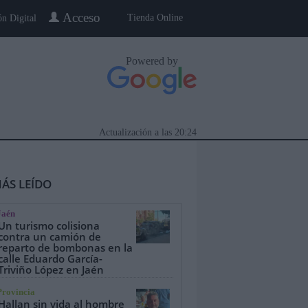
Acceso
Tienda Online
ón Digital
Powered by
Actualización a las
20:24
ÁS LEÍDO
Jaén
Un turismo colisiona
contra un camión de
reparto de bombonas en la
calle Eduardo García-
eblo a Pueblo
Gente
Especiales
Triviño López en Jaén
Provincia
Hallan sin vida al hombre