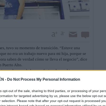
es, tuvo su momento de transición. “Estuve una
que no era un trabajo nuevo para mi hija, porque se
ora saben de verdad cómo se lleva el negocio”, dice
n Puerto Alto.
mienzo de su andadura profesional con el tono
ntos delicados. “Los primeros años fueron difíciles.
ÉN -
Do Not Process My Personal Information
ngo un receptor de Loterías y Apuestas del Estado”,
ue no se eligen— también le puso un escollo
to opt-out of the sale, sharing to third parties, or processing of your per
nte mermada su pierna izquierda; la derecha está algo
formation for targeted advertising by us, please use the below opt-out s
 La idea de cambiar de empleo, de “dimitir” del
r selection. Please note that after your opt-out request is processed y
 los treinta y nueve años de actividad. Su “pan”, su
eing interest-based ads based on personal information utilized by us or