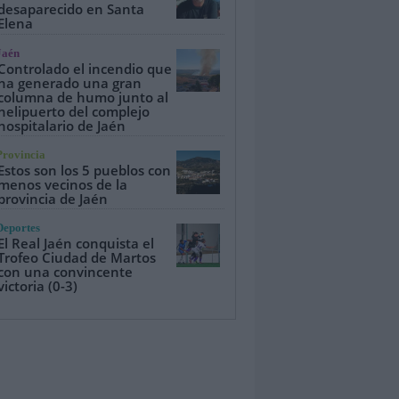
desaparecido en Santa
Elena
Jaén
Controlado el incendio que
ha generado una gran
columna de humo junto al
helipuerto del complejo
hospitalario de Jaén
Provincia
Estos son los 5 pueblos con
menos vecinos de la
provincia de Jaén
Deportes
El Real Jaén conquista el
Trofeo Ciudad de Martos
con una convincente
victoria (0-3)