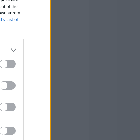
out of the
 downstream
B’s List of