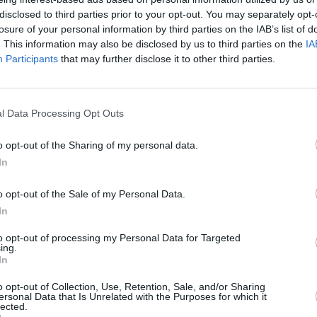
os pocos metros cuadrados desde los que atendía a su
disclosed to third parties prior to your opt-out. You may separately opt-
losure of your personal information by third parties on the IAB’s list of
 tan reducido exige estar muy mentalizado. Lo más
. This information may also be disclosed by us to third parties on the
IA
s”, manifiesta. El “heredero”, José Carlos Aguilera,
Participants
that may further disclose it to other third parties.
iosquero más dicharachero”. Asegura que, aunque
ciones que las propias de quien asume un empleo
indible estar al tanto de cuanto pasa por sus ojos. “Sé
l Data Processing Opt Outs
nte. No puedo poner malas caras”, afirma. Ahora es el
una recomendación. “Tiene que ser muy competente y
o opt-out of the Sharing of my personal data.
iene el negocio. El público”, subraya Juan García. El
In
 El “veterano” recuerda cómo en más de una ocasión
con él dentro del establecimiento. “Gajes del oficio”,
o opt-out of the Sale of my Personal Data.
Ana Dolores Carrillo. Aguilera y su esposa, Ana Belén
In
 profesional. La mujer, que trabajaba en un
 hijos, Alberto, de nueve años, y Rubén, de uno.
to opt-out of processing my Personal Data for Targeted
ing.
esayune. “Por las tardes me sustituye un rato”,
In
de gente por la Plaza de los Jardinillos. “He visto
momento en que conoces a todo el mundo”, dice
o opt-out of Collection, Use, Retention, Sale, and/or Sharing
ersonal Data that Is Unrelated with the Purposes for which it
buenas a primeras te metes en dos metros cuadrados”.
lected.