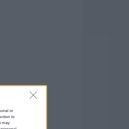
sonal or
ection to
ou may
 personal