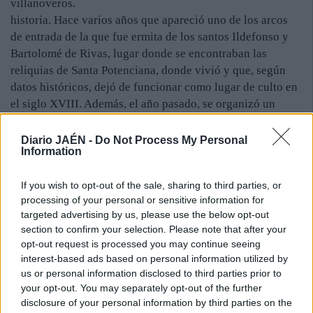
villanoveros.
historia. Hace varios años que apareció uno de los arcos
de entrada de la que fue ermita de los santos Ildefonso y
Bartolomé de Rivas, lugar donde se encontraban las
reliquias de Santa Potenciana, donde vivió y que, según
datos históricos, dejó de funcionar como lugar de culto en
el siglo XVIII. Además, el año pasado, se organizó un
campo de trabajo para conocer datos de las Cuevas de
Lituergo, un paraje muy cercano a donde se trabaja.
Diario JAÉN -
Do Not Process My Personal
Information
“Nuestro empeño cuando empezamos a excavar en este
paraje demuestra hoy que fue un acierto. Es nuestra
If you wish to opt-out of the sale, sharing to third parties, or
obligación invertir dinero para conocer qué había en esta
processing of your personal or sensitive information for
zona y saber cómo vivían nuestros antepasados”, apunta
targeted advertising by us, please use the below opt-out
Blas Alves, alcalde de Villanueva de la Reina. “Los nuevos
section to confirm your selection. Please note that after your
descubrimientos arqueológicos confirman la ocupación
opt-out request is processed you may continue seeing
continua del lugar desde, al menos, el siglo I hasta la
interest-based ads based on personal information utilized by
ocupación islámica de la península”, subraya la directora
us or personal information disclosed to third parties prior to
del proyecto. Paralelamente a las excavaciones, se celebra
your opt-out. You may separately opt-out of the further
disclosure of your personal information by third parties on the
un curso de técnicas de construcción antigua, con el que