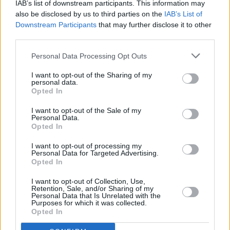
IAB’s list of downstream participants. This information may
los estudiantes aprenden las técnicas de construcción que
also be disclosed by us to third parties on the
IAB’s List of
se ven en el yacimiento. El proyecto finalizará el próximo
Downstream Participants
that may further disclose it to other
24 de agosto.
third parties.
Personal Data Processing Opt Outs
I want to opt-out of the Sharing of my
personal data.
Opted In
I want to opt-out of the Sale of my
Personal Data.
Opted In
I want to opt-out of processing my
Personal Data for Targeted Advertising.
Opted In
I want to opt-out of Collection, Use,
Retention, Sale, and/or Sharing of my
Personal Data that Is Unrelated with the
Purposes for which it was collected.
Opted In